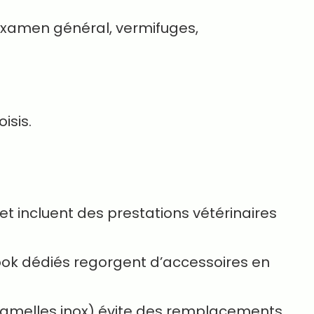
 (examen général, vermifuges,
isis.
et incluent des prestations vétérinaires
k dédiés regorgent d’accessoires en
 gamelles inox) évite des remplacements