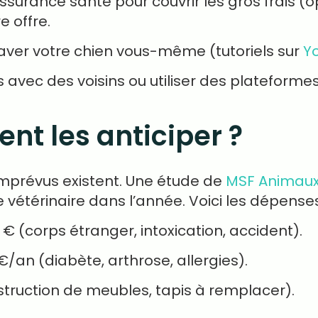
ssurance santé pour couvrir les gros frais (o
e offre.
laver votre chien vous-même (tutoriels sur
Y
s avec des voisins ou utiliser des platefor
nt les anticiper ?
mprévus existent. Une étude de
MSF Animau
 vétérinaire dans l’année. Voici les dépenses
 € (corps étranger, intoxication, accident).
€/an (diabète, arthrose, allergies).
struction de meubles, tapis à remplacer).