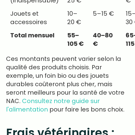
(indispensable)
25 €
€
Jouets et
10–
5–15 €
15
accessoires
20 €
30
Total mensuel
55–
40–80
65
105 €
€
115
Ces montants peuvent varier selon la
qualité des produits choisis. Par
exemple, un foin bio ou des jouets
durables coûteront plus cher, mais
seront meilleurs pour la santé de votre
NAC.
Consultez notre guide sur
l'alimentation
pour faire les bons choix.
Frais vétérinaires :