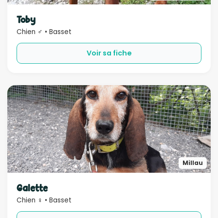
Sexe
Toby
Chien ♂ • Basset
Compatible
Voir sa fiche
Bébé
Enfant
Chien
Chat
Âge
Rechercher
Millau
Galette
Chien ♀ • Basset