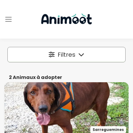
Filtres
Localisation
2
Animaux à adopter
Dans un rayon autour de
50 km
Espèce
Sarreguemines