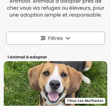
Animoot. Animaux à adopter près de
chez vous via refuges ou éleveurs, pour
une adoption simple et responsable.
Filtres
Localisation
1
Animal à adopter
Dans un rayon autour de
50 km
Espèce
Tilloy-Les-Mofflaines
Race