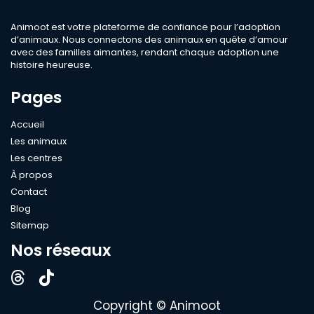
Race
Animoot est votre plateforme de confiance pour l’adoption
d’animaux. Nous connectons des animaux en quête d’amour
avec des familles aimantes, rendant chaque adoption une
Sexe
histoire heureuse.
Pages
Compatible
Accueil
Bébé
Les animaux
Enfant
Les centres
À propos
Chien
Contact
Chat
Blog
Âge
Sitemap
Nos réseaux
Rechercher
Copyright © Animoot