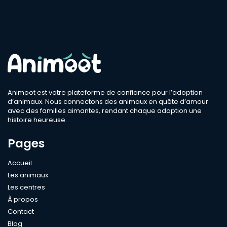
Dans un rayon autour de
50 km
Espèce
Race
Animoot est votre plateforme de confiance pour l’adoption
d’animaux. Nous connectons des animaux en quête d’amour
avec des familles aimantes, rendant chaque adoption une
Sexe
histoire heureuse.
Pages
Compatible
Accueil
Bébé
Les animaux
Enfant
Les centres
À propos
Chien
Contact
Chat
Blog