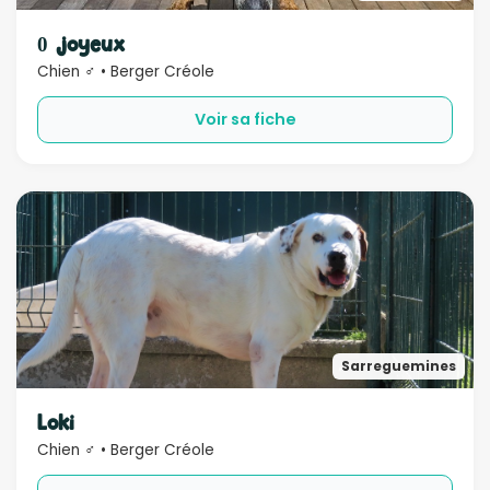
Sexe
0 joyeux
Chien ♂ • Berger Créole
Compatible
Voir sa fiche
Bébé
Enfant
Chien
Chat
Âge
Rechercher
Sarreguemines
Loki
Chien ♂ • Berger Créole