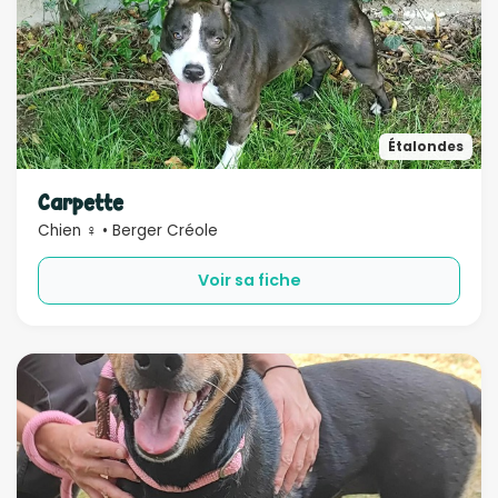
Étalondes
Carpette
Chien ♀ • Berger Créole
Voir sa fiche