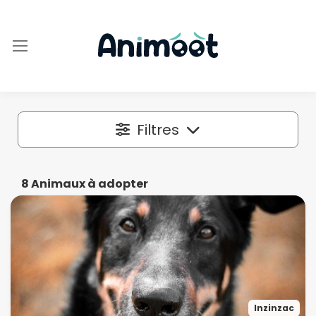
Filtres
Localisation
8
Animaux à adopter
Dans un rayon autour de
50 km
Espèce
Inzinzac