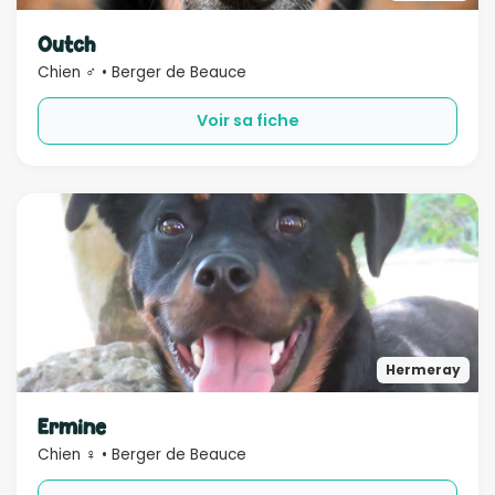
Sexe
Outch
Chien ♂ • Berger de Beauce
Compatible
Voir sa fiche
Bébé
Enfant
Chien
Chat
Âge
Rechercher
Hermeray
Ermine
Chien ♀ • Berger de Beauce