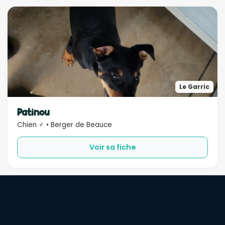
Le Garric
Patinou
Chien ♂ • Berger de Beauce
Voir sa fiche