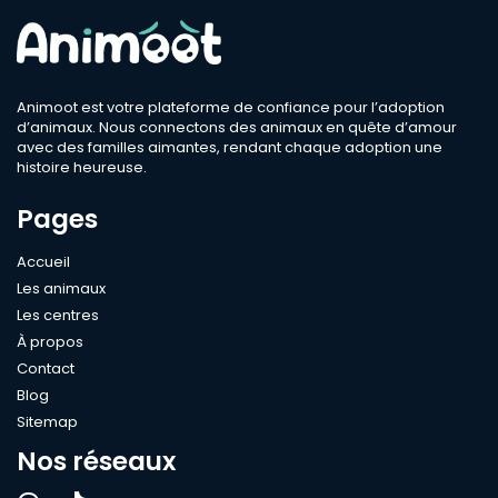
Race
Animoot est votre plateforme de confiance pour l’adoption
d’animaux. Nous connectons des animaux en quête d’amour
avec des familles aimantes, rendant chaque adoption une
Sexe
histoire heureuse.
Pages
Compatible
Accueil
Bébé
Les animaux
Enfant
Les centres
À propos
Chien
Contact
Chat
Blog
Âge
Sitemap
Nos réseaux