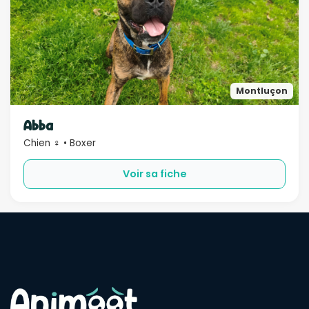
Montluçon
Abba
Chien ♀ • Boxer
Voir sa fiche