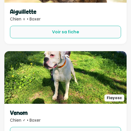
Sexe
Aiguillette
Chien ♀ • Boxer
Compatible
Voir sa fiche
Bébé
Enfant
Chien
Chat
Âge
Rechercher
Flayosc
Venom
Chien ♂ • Boxer