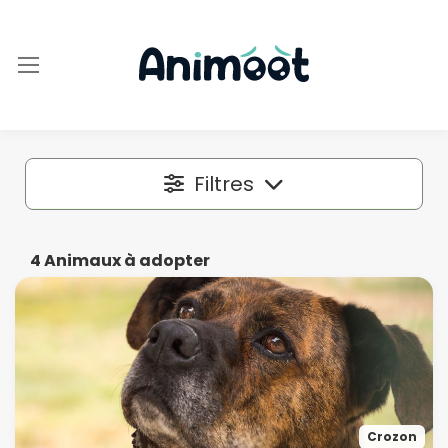
Filtres
Localisation
4
Animaux à adopter
Dans un rayon autour de
50 km
Espèce
Crozon