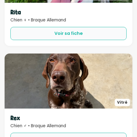
Sexe
Rita
Chien ♀ • Braque Allemand
Compatible
Voir sa fiche
Bébé
Enfant
Chien
Chat
Âge
Rechercher
Vitré
Rex
Chien ♂ • Braque Allemand