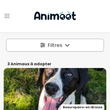
Filtres
Localisation
3
Animaux à adopter
Dans un rayon autour de
50 km
Espèce
Beaurepaire-en-Bresse