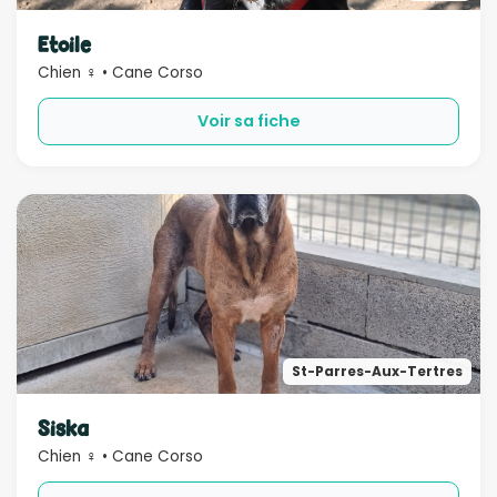
Sexe
Etoile
Chien ♀ • Cane Corso
Compatible
Voir sa fiche
Bébé
Enfant
Chien
Chat
Âge
Rechercher
St-Parres-Aux-Tertres
Siska
Chien ♀ • Cane Corso