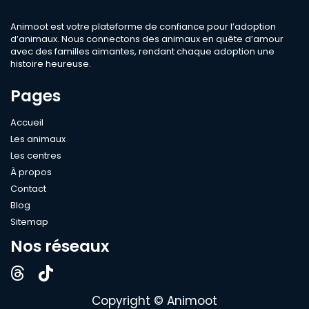
Race
Animoot est votre plateforme de confiance pour l’adoption
d’animaux. Nous connectons des animaux en quête d’amour
avec des familles aimantes, rendant chaque adoption une
Sexe
histoire heureuse.
Pages
Compatible
Accueil
Bébé
Les animaux
Enfant
Les centres
À propos
Chien
Contact
Chat
Blog
Âge
Sitemap
Nos réseaux
Rechercher
Copyright © Animoot