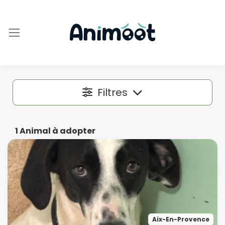
Filtres
Localisation
1
Animal à adopter
Dans un rayon autour de
50 km
Espèce
Aix-En-Provence