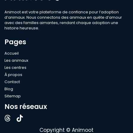
Sexe
Animoot est votre plateforme de confiance pour l’adoption
d’animaux. Nous connectons des animaux en quête d’amour
avec des familles aimantes, rendant chaque adoption une
Compatible
histoire heureuse.
Bébé
Pages
Enfant
Chien
Accueil
Les animaux
Chat
Les centres
Âge
À propos
Contact
Blog
Sitemap
Rechercher
Nos réseaux
Copyright © Animoot