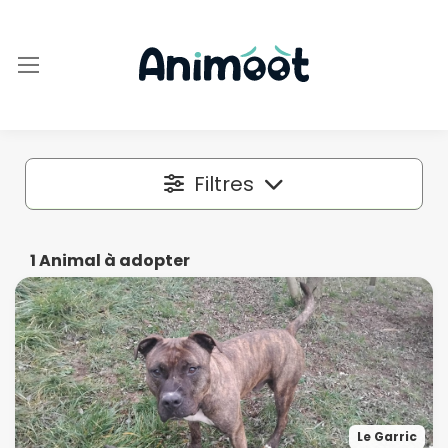
Filtres
Localisation
1
Animal à adopter
Dans un rayon autour de
50 km
Espèce
Le Garric