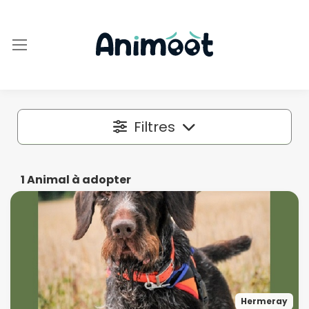
Filtres
Localisation
1
Animal à adopter
Dans un rayon autour de
50 km
Espèce
Hermeray