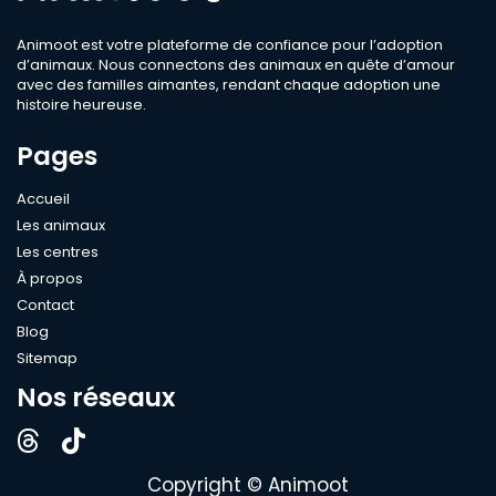
Sexe
Animoot est votre plateforme de confiance pour l’adoption
d’animaux. Nous connectons des animaux en quête d’amour
avec des familles aimantes, rendant chaque adoption une
Compatible
histoire heureuse.
Bébé
Pages
Enfant
Chien
Accueil
Les animaux
Chat
Les centres
Âge
À propos
Contact
Blog
Sitemap
Rechercher
Nos réseaux
Copyright © Animoot