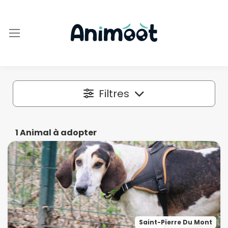
Filtres
Localisation
1
Animal à adopter
Dans un rayon autour de
50 km
Espèce
Saint-Pierre Du Mont