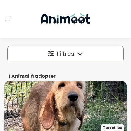
Filtres
Localisation
1
Animal à adopter
Dans un rayon autour de
50 km
Espèce
Torreilles