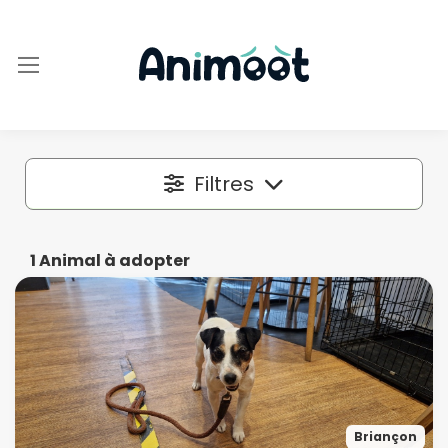
Filtres
Localisation
1
Animal à adopter
Dans un rayon autour de
50 km
Espèce
Briançon