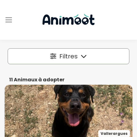
Filtres
Localisation
11
Animaux à adopter
Dans un rayon autour de
50 km
Espèce
Vallerargues