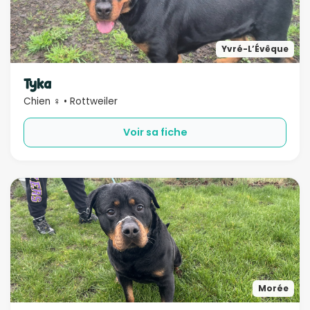
Yvré-L’Évêque
Tyka
Chien ♀ • Rottweiler
Voir sa fiche
Morée