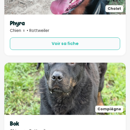
Cholet
Phyra
Chien ♀ • Rottweiler
Voir sa fiche
Compiègne
Bok