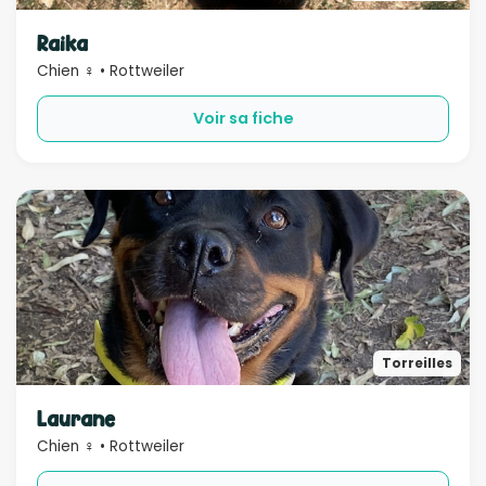
Sexe
Raika
Chien ♀ • Rottweiler
Compatible
Voir sa fiche
Bébé
Enfant
Chien
Chat
Âge
Rechercher
Torreilles
Laurane
Chien ♀ • Rottweiler