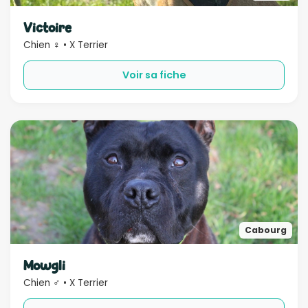
Sexe
Victoire
Chien ♀ • X Terrier
Compatible
Voir sa fiche
Bébé
Enfant
Chien
Chat
Âge
Rechercher
Cabourg
Mowgli
Chien ♂ • X Terrier