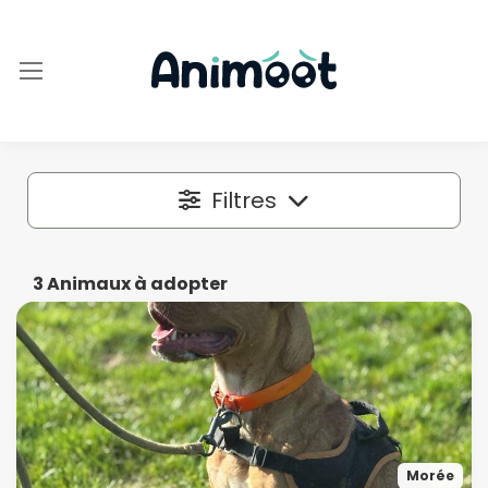
Filtres
Localisation
3
Animaux à adopter
Dans un rayon autour de
50 km
Espèce
Morée