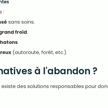
ntes
 :
ssé
sans soins.
grand froid
.
chatons
.
ereux
(autoroute, forêt, etc.).
rnatives à l'abandon ?
il existe des solutions responsables pour d