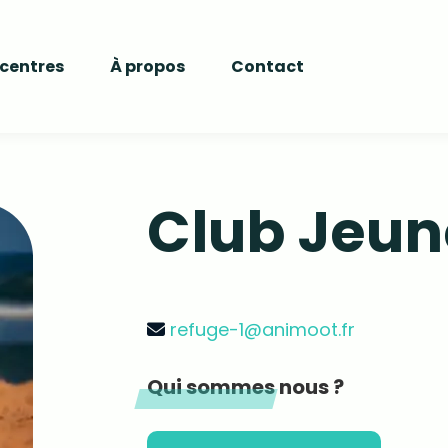
 centres
À propos
Contact
Club Jeun
refuge-1@animoot.fr
Qui sommes nous ?