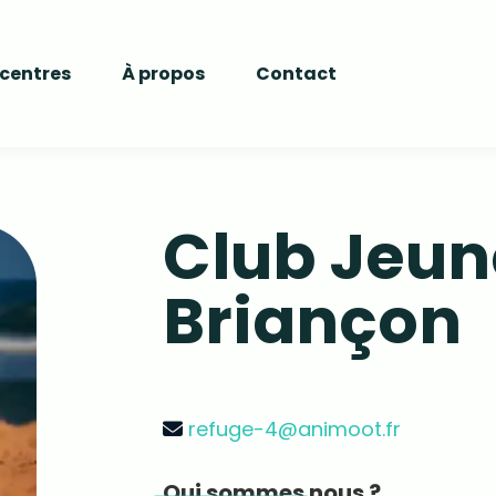
 centres
À propos
Contact
Club Jeun
Briançon
refuge-4@animoot.fr
Qui sommes nous ?