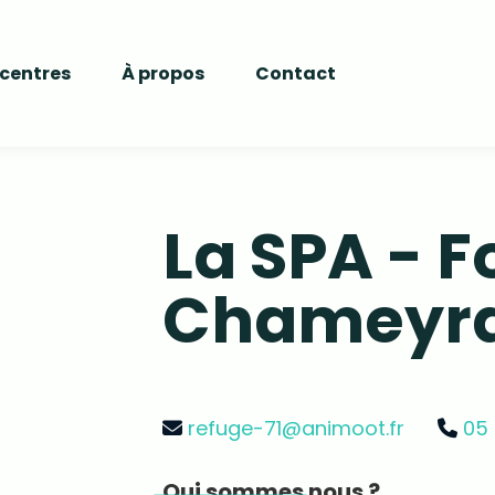
 centres
À propos
Contact
La SPA - F
Chameyr
refuge-71@animoot.fr
05 
Qui sommes nous ?