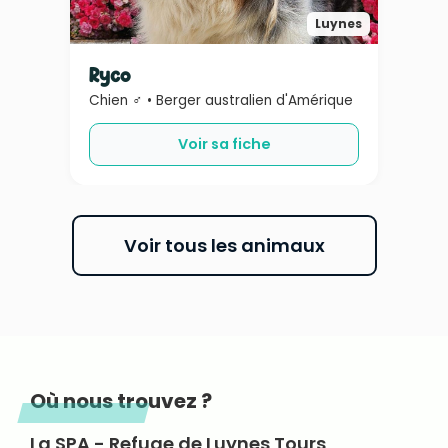
Luynes
Ryco
Chien ♂ • Berger australien d'Amérique
Voir sa fiche
Voir tous les animaux
Où nous trouvez ?
La SPA - Refuge de Luynes Tours