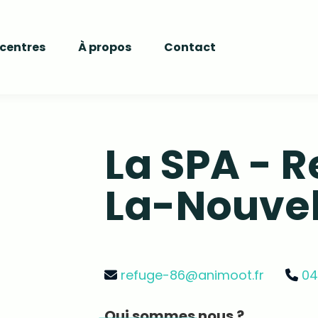
 centres
À propos
Contact
La SPA - R
La-Nouve
refuge-86@animoot.fr
04
Qui sommes nous ?