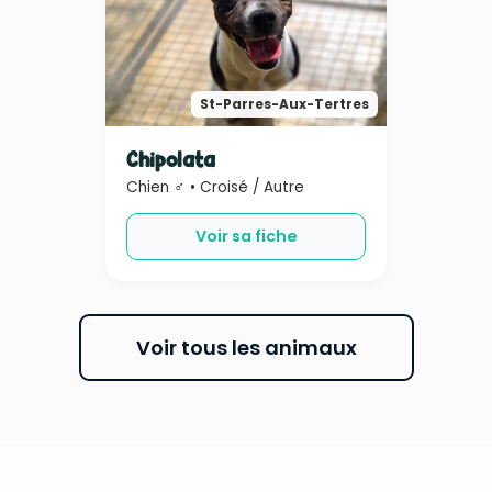
St-Parres-Aux-Tertres
Chipolata
Chien ♂ • Croisé / Autre
Voir sa fiche
Voir tous les animaux