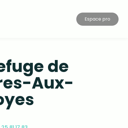
Espace pro
Refuge de
res-Aux-
royes
 25 81 17 83