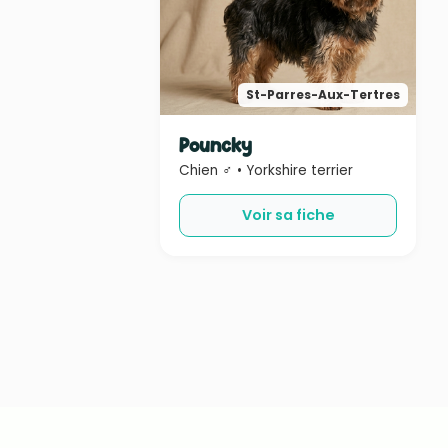
St-Parres-Aux-Tertres
Pouncky
Chien ♂ • Yorkshire terrier
Voir sa fiche