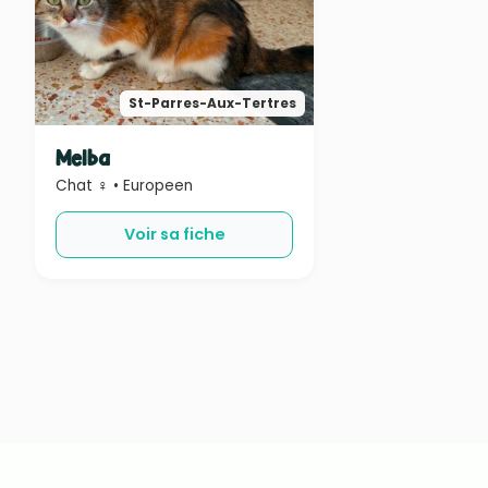
St-Parres-Aux-Tertres
Melba
Chat ♀ • Europeen
Voir sa fiche