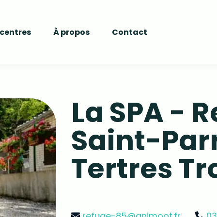
 centres
À propos
Contact
La SPA - 
Saint-Par
Tertres T
refuge-85@animoot.fr
03