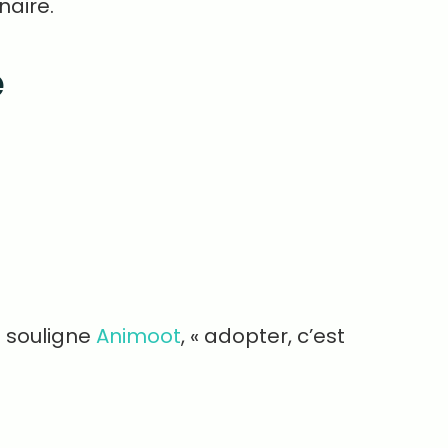
naire.
e
e souligne
Animoot
, « adopter, c’est