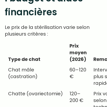
financières
Le prix de la stérilisation varie selon
plusieurs critères :
Prix
moyen
Type de chat
(2026)
Rema
Chat mâle
60–120
Inter
(castration)
€
plus 
rapid
Chatte (ovariectomie)
120–
Prix v
200 €
selon